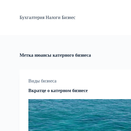
П
е
р
Бухгалтерия Налоги Бизнес
е
й
т
и
к
с
у
Метка
нюансы катерного бизнеса
т
и
Виды бизнеса
Вкратце о катерном бизнесе