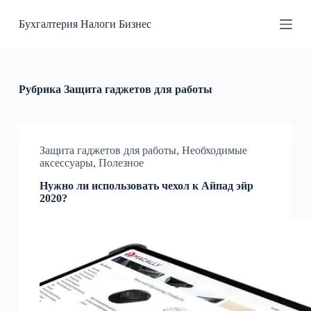
П
Бухгалтерия Налоги Бизнес
е
р
е
й
т
и
Рубрика
Защита гаджетов для работы
к
с
у
т
и
Защита гаджетов для работы
,
Необходимые
аксессуары
,
Полезное
Нужно ли использовать чехол к Айпад эйр
2020?