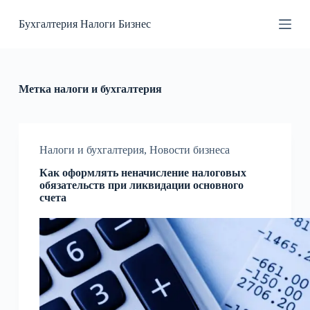
П
Бухгалтерия Налоги Бизнес
е
р
е
й
т
и
Метка
налоги и бухгалтерия
к
с
у
т
и
Налоги и бухгалтерия
,
Новости бизнеса
Как оформлять неначисление налоговых
обязательств при ликвидации основного
счета