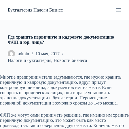
П
Бухгалтерия Налоги Бизнес
е
р
е
й
т
и
Где хранить первичную и кадровую документацию
к
ФЛП и юр. лица?
с
у
admin
10 мая, 2017
т
Налоги и бухгалтерия
,
Новости бизнеса
и
Многие предприниматели задумываются, где нужно хранить
первичную и кадровую документацию, вдруг придут
контролирующие лица, а документов нет на месте.
Если
говорить о юридических лицах, они вправе установить
хранение документации в бухгалтерии. Перемещение
первичной документации возможно сроком до 1-го месяца.
ФЛП же могут сами принимать решение, где именно им хранить
первичную документацию, это может быть как место
производства, так и совершенно другое место. Конечно же, по