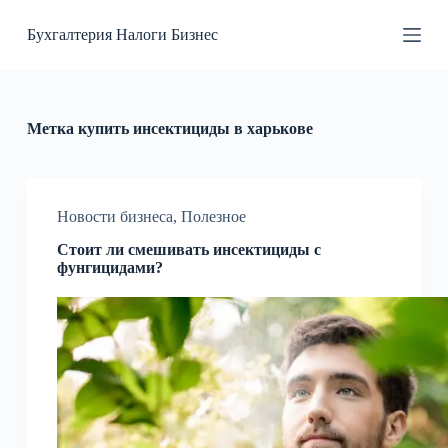
П
Бухгалтерия Налоги Бизнес
е
р
е
й
т
и
Метка
купить инсектициды в харькове
к
с
у
т
и
Новости бизнеса
,
Полезное
Стоит ли смешивать инсектициды с
фунгицидами?