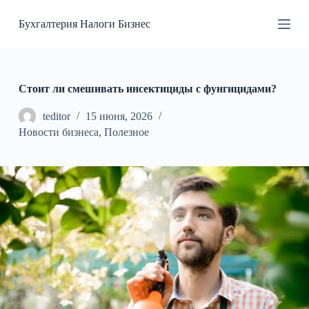
П
Бухгалтерия Налоги Бизнес
е
р
е
й
т
и
Стоит ли смешивать инсектициды с фунгицидами?
к
с
teditor
15 июня, 2026
у
Новости бизнеса
,
Полезное
т
и