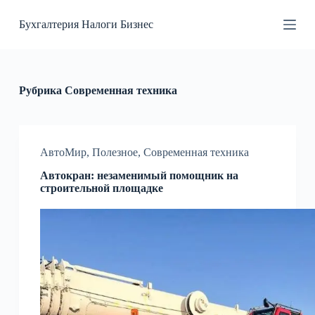
П
Бухгалтерия Налоги Бизнес
е
р
е
й
т
и
Рубрика
Современная техника
к
с
у
т
и
АвтоМир
,
Полезное
,
Современная техника
Автокран: незаменимый помощник на
строительной площадке