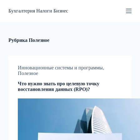
П
Бухгалтерия Налоги Бизнес
е
р
е
й
т
и
Рубрика
Полезное
к
с
у
т
и
Инновационные системы и программы
,
Полезное
Что нужно знать про целевую точку
восстановления данных (RPO)?