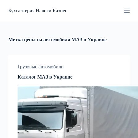
П
Бухгалтерия Налоги Бизнес
е
р
е
й
т
и
Метка
цены на автомобили МАЗ в Украине
к
с
у
т
и
Грузовые автомобили
Каталог МАЗ в Украине