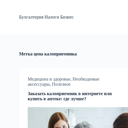
П
е
р
Бухгалтерия Налоги Бизнес
е
й
т
и
к
с
у
Метка
цена калоприемника
т
и
Медицина и здоровье
,
Необходимые
аксессуары
,
Полезное
Заказать калоприемник в интернете или
купить в аптеке: где лучше?