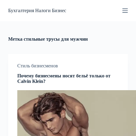
П
Бухгалтерия Налоги Бизнес
е
р
е
й
т
и
Метка
стильные трусы для мужчин
к
с
у
т
и
Стиль бизнесменов
Почему бизнесмены носят бельё только от
Calvin Klein?