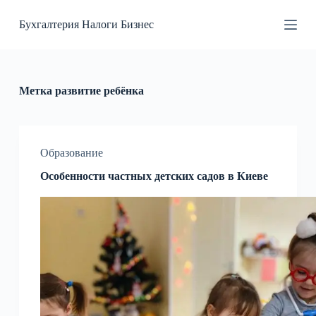
П
Бухгалтерия Налоги Бизнес
е
р
е
й
т
и
Метка
развитие ребёнка
к
с
у
т
и
Образование
Особенности частных детских садов в Киеве