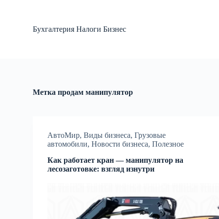
П
е
р
Бухгалтерия Налоги Бизнес
е
й
т
и
к
с
у
Метка
продам манипулятор
т
и
АвтоМир
,
Виды бизнеса
,
Грузовые
автомобили
,
Новости бизнеса
,
Полезное
Как работает кран — манипулятор на
лесозаготовке: взгляд изнутри