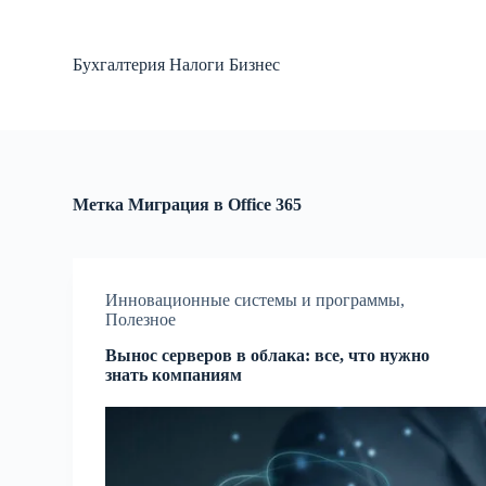
П
е
р
Бухгалтерия Налоги Бизнес
е
й
т
и
к
с
у
Метка
Миграция в Office 365
т
и
Инновационные системы и программы
,
Полезное
Вынос серверов в облака: все, что нужно
знать компаниям