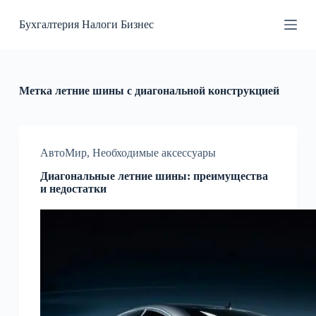
П
Бухгалтерия Налоги Бизнес
е
р
е
й
т
и
Метка
летние шины с диагональной конструкцией
к
с
у
т
и
АвтоМир
,
Необходимые аксессуары
Диагональные летние шины: преимущества
и недостатки