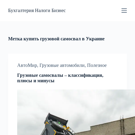
П
Бухгалтерия Налоги Бизнес
е
р
е
й
т
и
Метка
купить грузовой самосвал в Украине
к
с
у
т
и
АвтоМир
,
Грузовые автомобили
,
Полезное
Грузовые самосвалы – классификация,
плюсы и минусы