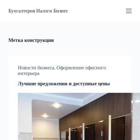
П
Бухгалтерия Налоги Бизнес
е
р
е
й
т
и
Метка
конструкции
к
с
у
т
и
Новости бизнеса
,
Оформление офисного
интерьера
Лучшие предложения и доступные цены