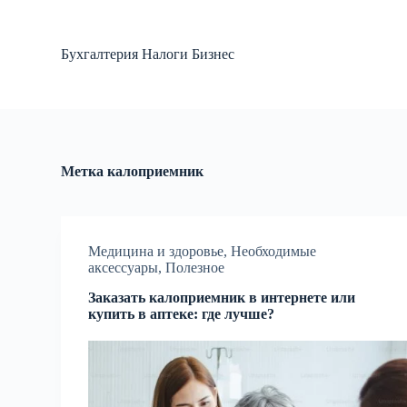
П
е
р
Бухгалтерия Налоги Бизнес
е
й
т
и
к
с
у
Метка
калоприемник
т
и
Медицина и здоровье
,
Необходимые
аксессуары
,
Полезное
Заказать калоприемник в интернете или
купить в аптеке: где лучше?