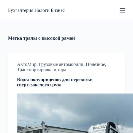
П
Бухгалтерия Налоги Бизнес
е
р
е
й
т
и
Метка
тралы с высокой рамой
к
с
у
т
и
АвтоМир
,
Грузовые автомобили
,
Полезное
,
Транспортировка и тара
Виды полуприцепов для перевозки
сверхтяжелого груза